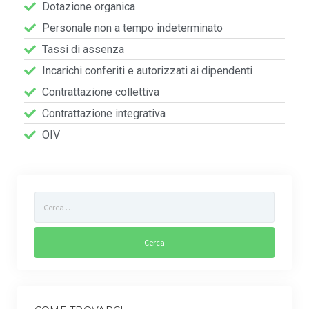
Dotazione organica
Gestione dell’Ambiente
Personale non a tempo indeterminato
Controllo disinfestazione
Tassi di assenza
Incarichi conferiti e autorizzati ai dipendenti
Gestione verde pubblico
Contrattazione collettiva
Sportello agro-ambientale
Contrattazione integrativa
OIV
Controllo colombi
Carta dei Servizi
Territorio
Contatti
Lavora con noi