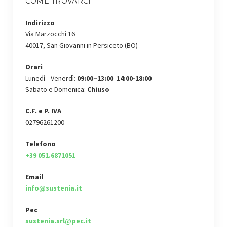
COME TROVARCI
Indirizzo
Via Marzocchi 16
40017, San Giovanni in Persiceto (BO)
Orari
Lunedì—Venerdì:
09:00–13:00 14:00-18:00
Sabato e Domenica:
Chiuso
C.F. e P. IVA
02796261200
Telefono
+39 051.6871051
Email
info@sustenia.it
Pec
sustenia.srl@pec.it