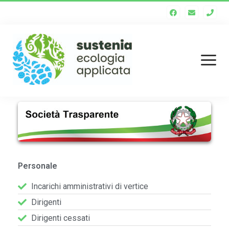
Homepage
Chi siamo
Staff tecnico
Personale
Enti soci
Incarichi amministrativi di vertice
Società trasparente
Dirigenti
Dirigenti cessati
Servizi