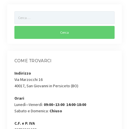
Gestione dell’Ambiente
Controllo disinfestazione
Gestione verde pubblico
Sportello agro-ambientale
Controllo colombi
COME TROVARCI
Carta dei Servizi
Indirizzo
Via Marzocchi 16
Territorio
40017, San Giovanni in Persiceto (BO)
Contatti
Orari
Lunedì—Venerdì:
09:00–13:00 14:00-18:00
Lavora con noi
Sabato e Domenica:
Chiuso
C.F. e P. IVA