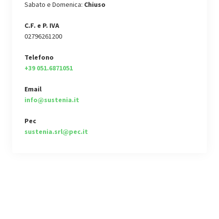
Sabato e Domenica:
Chiuso
C.F. e P. IVA
02796261200
Telefono
+39 051.6871051
Email
info@sustenia.it
Pec
sustenia.srl@pec.it