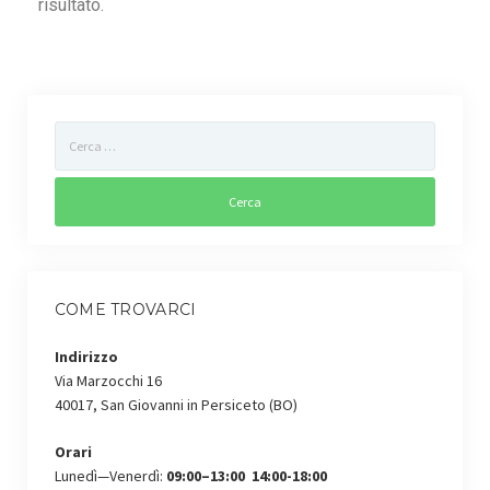
risultato.
Gestione dell’Ambiente
Controllo disinfestazione
Gestione verde pubblico
Sportello agro-ambientale
Controllo colombi
Carta dei Servizi
Territorio
COME TROVARCI
Contatti
Indirizzo
Via Marzocchi 16
Lavora con noi
40017, San Giovanni in Persiceto (BO)
Orari
Lunedì—Venerdì:
09:00–13:00 14:00-18:00