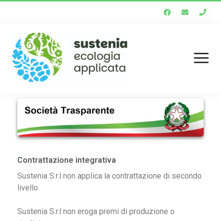
Homepage
Chi siamo
Staff tecnico
Contrattazione integrativa
Enti soci
Sustenia S.r.l non applica la contrattazione di secondo
livello.
Società trasparente
Sustenia S.r.l non eroga premi di produzione o
Servizi