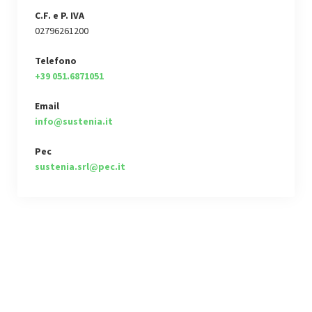
C.F. e P. IVA
02796261200
Telefono
+39 051.6871051
Email
info@sustenia.it
Pec
sustenia.srl@pec.it