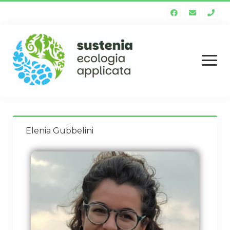
Homepage
Elenia Gubbelini
Chi siamo
Staff tecnico
Enti soci
Società trasparente
Servizi