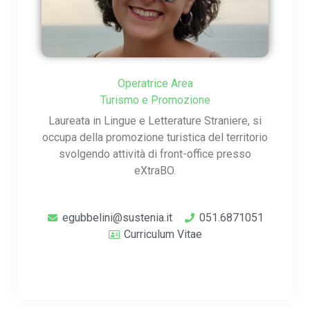
Gestione dell’Ambiente
Controllo disinfestazione
Gestione verde pubblico
Operatrice Area
Turismo e Promozione
Sportello agro-ambientale
Laureata in Lingue e Letterature Straniere, si
Controllo colombi
occupa della promozione turistica del territorio
svolgendo attività di front-office presso
Carta dei Servizi
eXtraBO.
Territorio
egubbelini@sustenia.it
051.6871051
Contatti
Curriculum Vitae
Lavora con noi