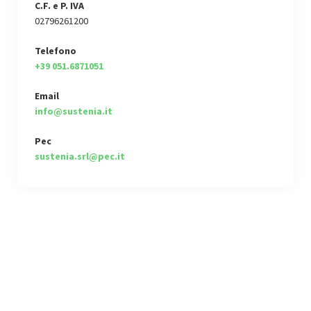
C.F. e P. IVA
02796261200
Telefono
+39 051.6871051
Email
info@sustenia.it
Pec
sustenia.srl@pec.it