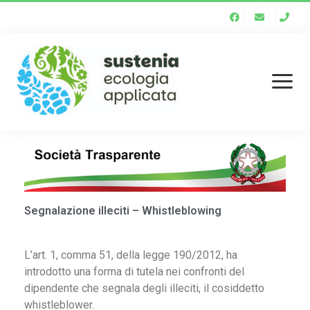
Homepage
Chi siamo
Segnalazione illeciti – Whistleblowing
Staff tecnico
Enti soci
L’art. 1, comma 51, della legge 190/2012, ha
Società trasparente
introdotto una forma di tutela nei confronti del
dipendente che segnala degli illeciti, il cosiddetto
Servizi
whistleblower.