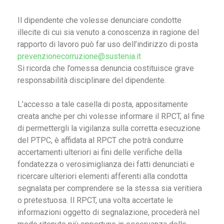
Gestione dell’Ambiente
Il dipendente che volesse denunciare condotte
illecite di cui sia venuto a conoscenza in ragione del
Controllo disinfestazione
rapporto di lavoro può far uso dell’indirizzo di posta
Gestione verde pubblico
prevenzionecorruzione@sustenia.it
Si ricorda che l’omessa denuncia costituisce grave
Sportello agro-ambientale
responsabilità disciplinare del dipendente.
Controllo colombi
L’accesso a tale casella di posta, appositamente
creata anche per chi volesse informare il RPCT, al fine
Carta dei Servizi
di permettergli la vigilanza sulla corretta esecuzione
Territorio
del PTPC, è affidata al RPCT che potrà condurre
accertamenti ulteriori ai fini delle verifiche della
Contatti
fondatezza o verosimiglianza dei fatti denunciati e
ricercare ulteriori elementi afferenti alla condotta
Lavora con noi
segnalata per comprendere se la stessa sia veritiera
o pretestuosa. Il RPCT, una volta accertate le
informazioni oggetto di segnalazione, procederà nel