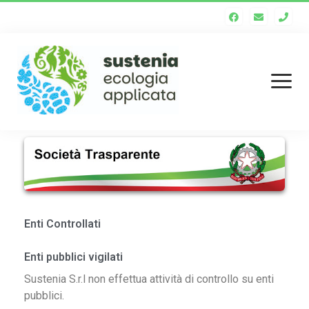
Homepage
Chi siamo
Staff tecnico
Enti Controllati
Enti soci
Enti pubblici vigilati
Società trasparente
Sustenia S.r.l non effettua attività di controllo su enti
pubblici.
Servizi