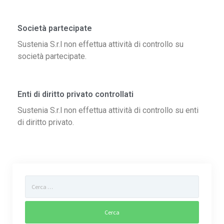
Gestione dell’Ambiente
Società partecipate
Controllo disinfestazione
Sustenia S.r.l non effettua attività di controllo su
Gestione verde pubblico
società partecipate.
Sportello agro-ambientale
Enti di diritto privato controllati
Controllo colombi
Sustenia S.r.l non effettua attività di controllo su enti
Carta dei Servizi
di diritto privato.
Territorio
Contatti
Lavora con noi