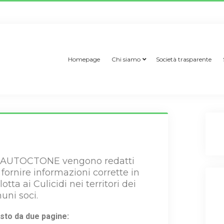
Homepage
Chi siamo
Società trasparente
E AUTOCTONE vengono redatti
fornire informazioni corrette in
otta ai Culicidi nei territori dei
ni soci.
sto da due pagine: