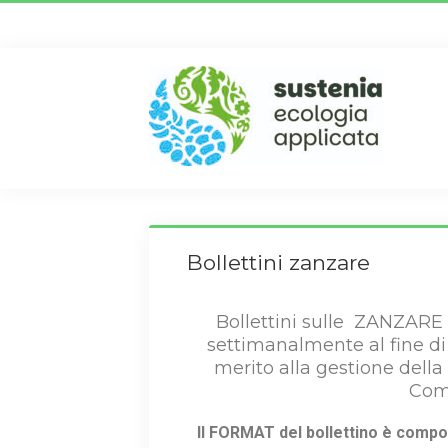
Bollettini zanzare
Bollettini sulle ZANZAR
settimanalmente al fine di 
merito alla gestione della l
Comu
Il FORMAT del bollettino è compo