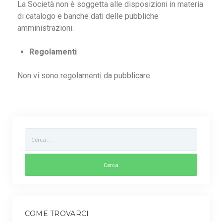
La Società non è soggetta alle disposizioni in materia
Gestione dell’Ambiente
di catalogo e banche dati delle pubbliche
amministrazioni.
Controllo disinfestazione
Regolamenti
Gestione verde pubblico
Non vi sono regolamenti da pubblicare.
Sportello agro-ambientale
Controllo colombi
Carta dei Servizi
Territorio
Contatti
Lavora con noi
COME TROVARCI