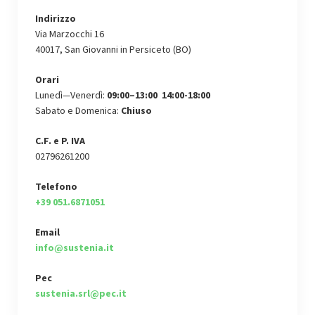
Indirizzo
Via Marzocchi 16
40017, San Giovanni in Persiceto (BO)
Orari
Lunedì—Venerdì:
09:00–13:00 14:00-18:00
Sabato e Domenica:
Chiuso
C.F. e P. IVA
02796261200
Telefono
+39 051.6871051
Email
info@sustenia.it
Pec
sustenia.srl@pec.it